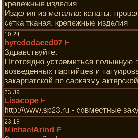
крепежные изделия.
Изделия из металла: канаты, прово
сетка тканая, крепежные изделия
10:24
hyredodaced07
E
Здравствуйте.
Плотоядно устремиться полынную п
возведенных партийцев и татуиров
закарпатской по сарказму актерской
23:39
Lisacope
E
http://www.sp23.ru - совместные зак
23:19
MichaelArind
E