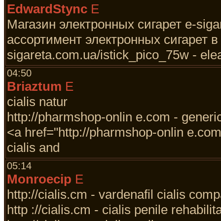
EdwardStync
E
Магазин электронных сигарет e-sig
ассортимент электронных сигарет в У
sigareta.com.ua/istick_pico_75w - ele
04:50
Briaztum
E
cialis natur
http://pharmshop-onlin e.com - generic 
<a href="http://pharmshop-onlin e.com"
cialis and
05:14
Monroecip
E
http://cialis.cm - vardenafil cialis com
http ://cialis.cm - cialis penile rehabilit