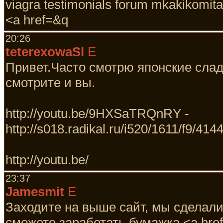
viagra testimonials forum mkakikomitai
<a href=&q
20:26
teterexowaSl
E
Привет.Часто смотрю японские слад
смотрите и вы.
http://youtu.be/9HXSaTRQnRY -
http://s018.radikal.ru/i520/1611/f9/41
http://youtu.be/
23:37
Jamesmit
E
Заходите на выше сайт, мы сделали
сможете заработать бумажка <a href="