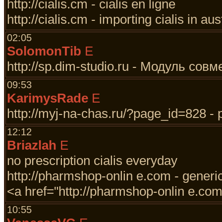
http://cialis.cm - cialis en ligne
http://cialis.cm - importing cialis in aus
02:05
SolomonTib
E
http://sp.dim-studio.ru - Модуль со
09:53
KarimysRade
E
http://myj-na-chas.ru/?page_id=828
12:12
Briazlah
E
no prescription cialis everyday
http://pharmshop-onlin e.com - generic
<a href="http://pharmshop-onlin e.com">
10:55