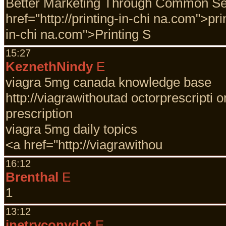
Better Marketing Through Common S
href="http://printing-in-chi na.com">pri
in-chi na.com">Printing S
15:27
KeznethNindy
E
viagra 5mg canada knowledge base
http://viagrawithoutad octorprescripti
prescription
viagra 5mg daily topics
<a href="http://viagrawithou
16:12
Brenthal
E
1
13:12
inetryconydot
E