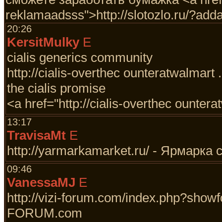
reklamaadsss">http://slotozlo.ru/?ad
20:26
KersitMulky
E
cialis generics community
http://cialis-overthec ounteratwalmart .
the cialis promise
<a href="http://cialis-overthec ounter
13:17
TravisaMt
E
http://yarmarkamarket.ru/ - Ярмарк
09:46
VanessaMJ
E
http://vizi-forum.com/index.php?sho
FORUM.com