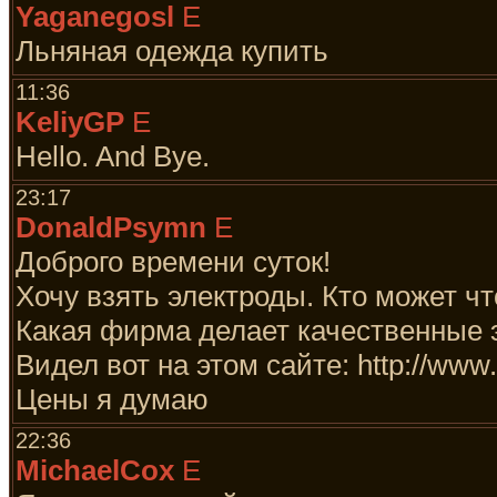
Yaganegosl
E
Льняная одежда купить
11:36
KeliyGP
E
Hello. And Bye.
23:17
DonaldPsymn
E
Доброго времени суток!
Хочу взять электроды. Кто может ч
Какая фирма делает качественные 
Видел вот на этом сайте: http://www.
Цены я думаю
22:36
MichaelCox
E