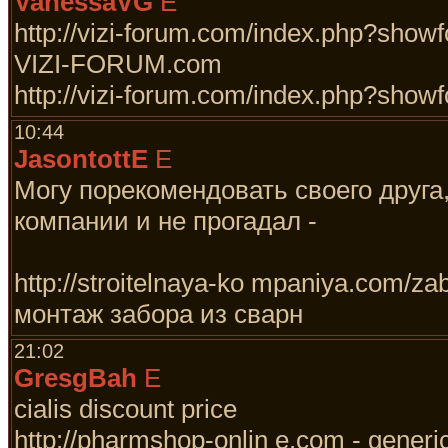
VanessaVG
E
http://vizi-forum.com/index.php?sho
VIZI-FORUM.com
http://vizi-forum.com/index.php?sh
10:44
JasontottE
E
Могу порекомендовать своего друга
компании и не прогадал -
http://stroitelnaya-ko mpaniya.com/za
монтаж забора из сварн
21:02
GresgBah
E
cialis discount price
http://pharmshop-onlin e.com - generic